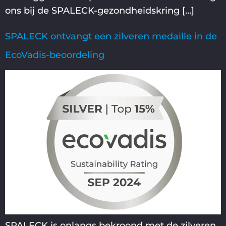
ons bij de SPALECK-gezondheidskring […]
SPALECK ontvangt een zilveren medaille in de
EcoVadis-beoordeling
SPALECK is onlangs bekroond met de zilveren