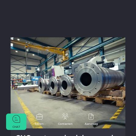
banen
Contacten
Aanvraag
CHAT