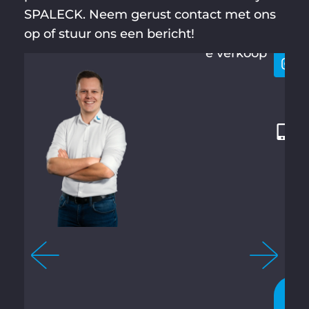
BÜCKER
SPALECK. Neem gerust contact met ons
houd
4
op of stuur ons een bericht!
Technisch
9
e verkoop
2
8
7
1
2
1
3
4
-
3
2
7
N
U