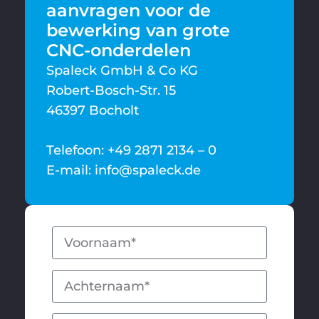
aanvragen voor de
bewerking van grote
CNC-onderdelen
Spaleck GmbH & Co KG
Robert-Bosch-Str. 15
46397 Bocholt
Telefoon: +49 2871 2134 – 0
E-mail: info@spaleck.de