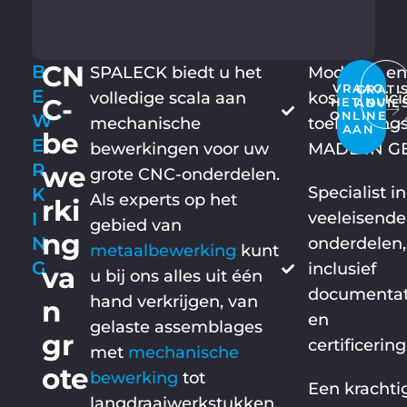
CN
B
SPALECK biedt u het
Moderne en
VRAAG
GRATI
E
volledige scala aan
kosteneffici
C-
HET NU
ADVIE
ONLINE
W
mechanische
toelevering
AAN
be
E
bewerkingen voor uw
MADE IN 
R
we
grote CNC-onderdelen.
Specialist in
K
Als experts op het
rki
I
veeleisende
gebied van
ng
N
onderdelen,
metaalbewerking
kunt
G
inclusief
va
u bij ons alles uit één
documentat
hand verkrijgen, van
n
en
gelaste assemblages
gr
certificering
met
mechanische
ote
bewerking
tot
Een krachti
langdraaiwerkstukken.