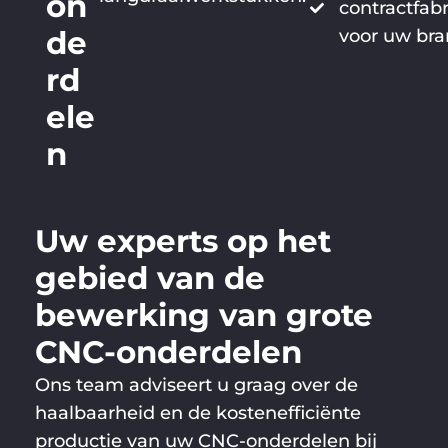
on
contractfab
de
voor uw br
rd
ele
n
Uw experts op het
gebied van de
bewerking van grote
CNC-onderdelen
Ons team adviseert u graag over de
haalbaarheid en de kostenefficiënte
productie van uw CNC-onderdelen bij
MARIUS
Laten
+