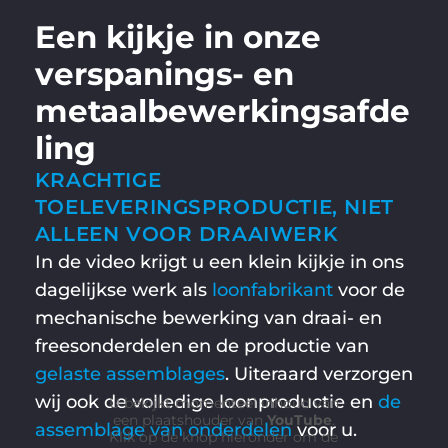
Een kijkje in onze
verspanings- en
metaalbewerkingsafde
ling
KRACHTIGE
TOELEVERINGSPRODUCTIE, NIET
ALLEEN VOOR DRAAIWERK
In de video krijgt u een klein kijkje in ons
dagelijkse werk als
loonfabrikant
voor de
mechanische bewerking van draai- en
freesonderdelen en de productie van
gelaste assemblages
. Uiteraard verzorgen
wij ook de volledige loonproductie en
de
U bekijkt momenteel inhoud van
een plaatshouder van
YouTube
.
assemblage van onderdelen
voor u.
Klik op de knop hieronder om de