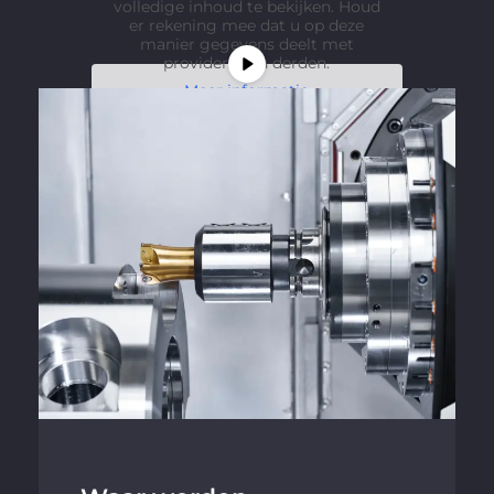
volledige inhoud te bekijken. Houd
er rekening mee dat u op deze
manier gegevens deelt met
providers van derden.
Meer informatie
Inhoud deblokkeren
Vereiste service accepteren
en inhouden deblokkeren