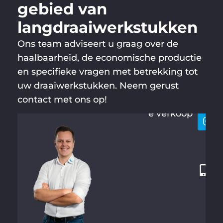
gebied van
langdraaiwerkstukken
Ons team adviseert u graag over de
haalbaarheid, de economische productie
en specifieke vragen met betrekking tot
MARIUS
Laten
+
BÜCKER
uw draaiwerkstukken. Neem gerust
houd
4
contact met ons op!
Technisch
9
e verkoop
2
8
7
1
2
1
3
4