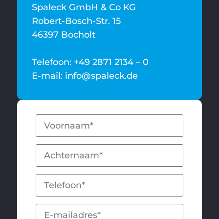
Spaleck GmbH & Co KG
Robert-Bosch-Str. 15
46397 Bocholt
Telefoon: +49 2871 2134 – 0
E-mail: info@spaleck.de