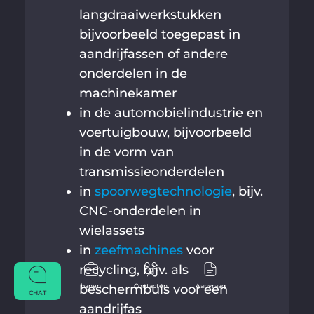
langdraaiwerkstukken
bijvoorbeeld toegepast in
aandrijfassen of andere
onderdelen in de
machinekamer
in de automobielindustrie en
voertuigbouw, bijvoorbeeld
in de vorm van
transmissieonderdelen
in
spoorwegtechnologie
, bijv.
CNC-onderdelen in
wielassets
in
zeefmachines
voor
recycling, bijv. als
banen
Contacten
Aanvraag
beschermbuis voor een
CHAT
aandrijfas