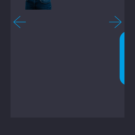
-
3
2
7
N
U
C
H
A
T
T
E
N