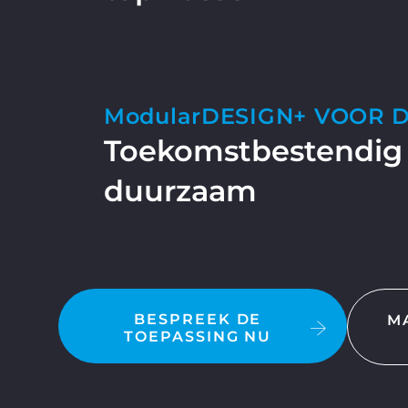
ModularDESIGN+ VOOR 
Toekomstbestendig
duurzaam
BESPREEK DE
M
TOEPASSING NU