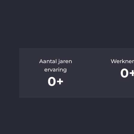
Aantal jaren
Werkne
0
ervaring
0
+