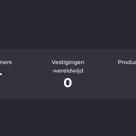
mers
Vestigingen
Produ
+
wereldwijd
0