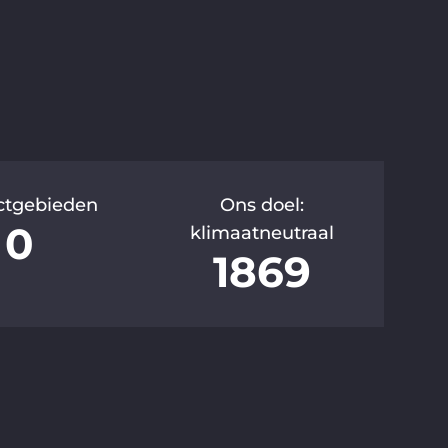
ctgebieden
Ons doel:
0
klimaatneutraal
1869