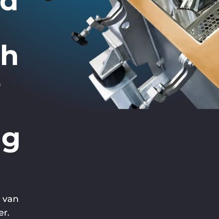
dd
ch
e
ng
t van
er.