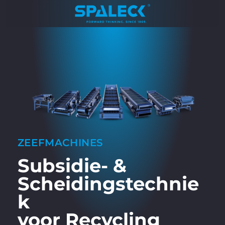
ZEEFMACHINES
Subsidie- &
Scheidingstechnie
k
voor
Recycling