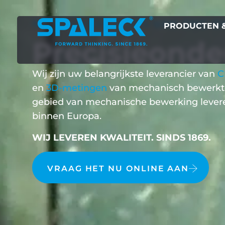
NR. 1 LEVERANCIER VAN CNC-
PRODUCTEN &
Precisieonde
Wij zijn uw belangrijkste leverancier van
C
en
3D-metingen
van mechanisch bewerkte
gebied van mechanische bewerking leveren
binnen Europa.
WIJ LEVEREN KWALITEIT. SINDS 1869.
VRAAG HET NU ONLINE AAN