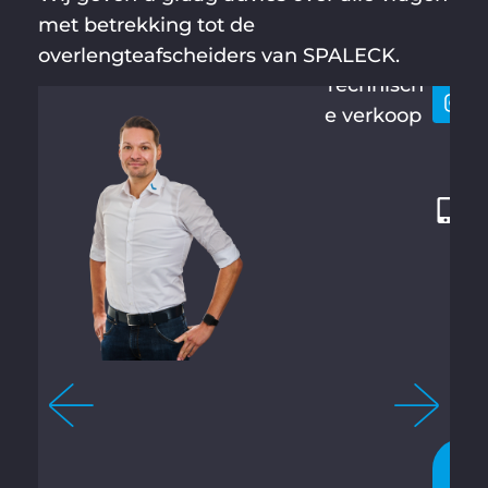
HAUHOF
met betrekking tot de
houd
4
F
overlengteafscheiders van SPALECK.
9
Technisch
2
e verkoop
8
7
1
2
1
3
4
-
2
1
0
N