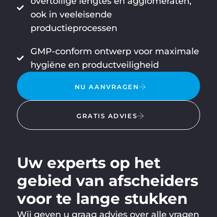
overtollige lengtes en agglomeraten,
ook in veeleisende
productieprocessen
GMP-conform ontwerp voor maximale
hygiëne en productveiligheid
NU AANVRAGEN
GRATIS ADVIES
Uw experts op het
gebied van afscheiders
voor te lange stukken
Wij geven u graag advies over alle vragen
KLAUS
Laten
+