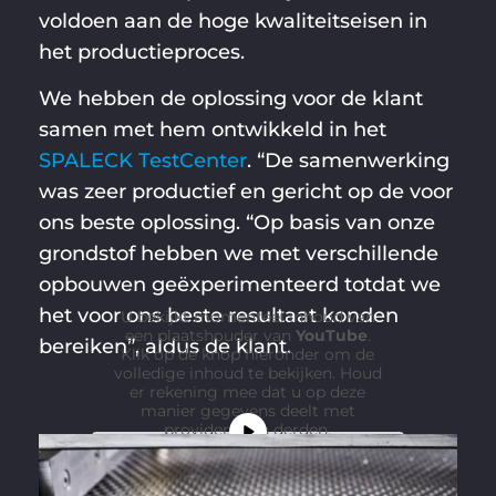
voldoen aan de hoge kwaliteitseisen in
het productieproces.
We hebben de oplossing voor de klant
samen met hem ontwikkeld in het
SPALECK TestCenter
. “De samenwerking
was zeer productief en gericht op de voor
ons beste oplossing. “Op basis van onze
grondstof hebben we met verschillende
opbouwen geëxperimenteerd totdat we
het voor ons beste resultaat konden
U bekijkt momenteel inhoud van
een plaatshouder van
YouTube
.
bereiken”, aldus de klant.
Klik op de knop hieronder om de
volledige inhoud te bekijken. Houd
er rekening mee dat u op deze
manier gegevens deelt met
providers van derden.
Meer informatie
Inhoud deblokkeren