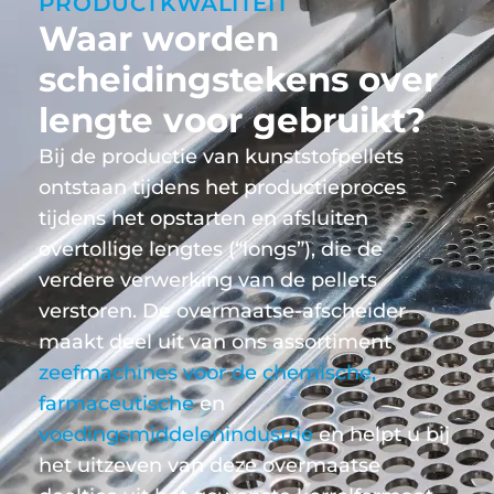
PRODUCTKWALITEIT
Waar worden
scheidingstekens over
lengte voor gebruikt?
Bij de productie van kunststofpellets
ontstaan tijdens het productieproces
tijdens het opstarten en afsluiten
overtollige lengtes (“longs”), die de
verdere verwerking van de pellets
verstoren. De overmaatse-afscheider
maakt deel uit van ons assortiment
zeefmachines voor de chemische,
farmaceutische
en
voedingsmiddelenindustrie
en helpt u bij
het uitzeven van deze overmaatse