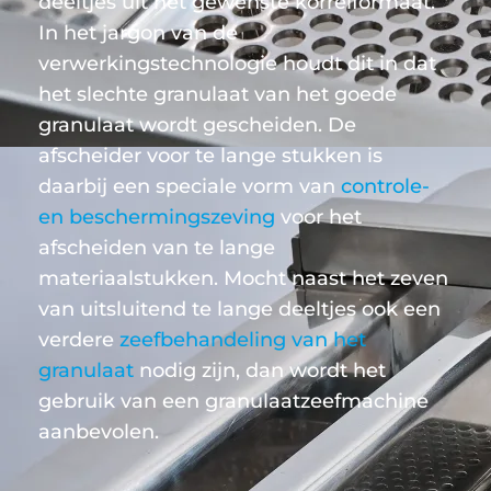
deeltjes uit het gewenste korrelformaat.
In het jargon van de
verwerkingstechnologie houdt dit in dat
het slechte granulaat van het goede
granulaat wordt gescheiden. De
afscheider voor te lange stukken is
daarbij een speciale vorm van
controle-
en beschermingszeving
voor het
afscheiden van te lange
materiaalstukken. Mocht naast het zeven
van uitsluitend te lange deeltjes ook een
verdere
zeefbehandeling van het
granulaat
nodig zijn, dan wordt het
gebruik van een granulaatzeefmachine
aanbevolen.