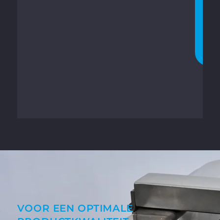
U
C
H
A
T
T
E
N
VOOR EEN OPTIMALE