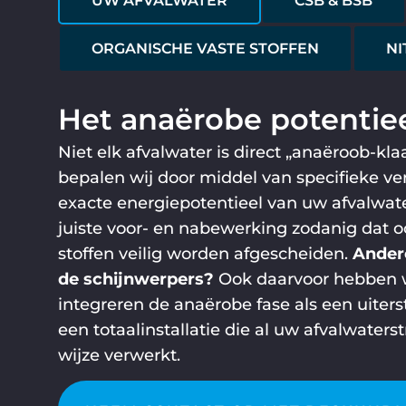
UW AFVALWATER
CSB & BSB
ORGANISCHE VASTE STOFFEN
NI
Het anaërobe potentiee
Niet elk afvalwater is direct „anaëroob-kla
bepalen wij door middel van specifieke ve
exacte energiepotentieel van uw afvalwat
juiste voor- en nabewerking zodanig dat 
stoffen veilig worden afgescheiden.
Andere
de schijnwerpers?
Ook daarvoor hebben wi
integreren de anaërobe fase als een uiters
een totaalinstallatie die al uw afvalwate
wijze verwerkt.