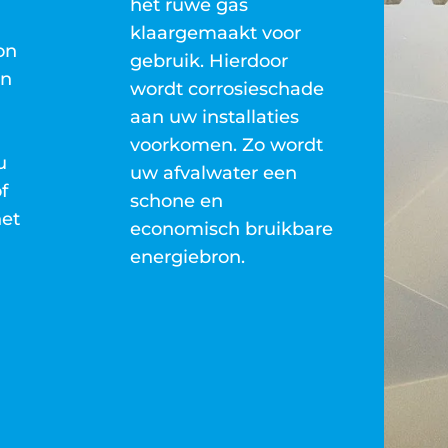
het ruwe gas
klaargemaakt voor
on
gebruik. Hierdoor
an
wordt corrosieschade
aan uw installaties
voorkomen. Zo wordt
u
uw afvalwater een
f
schone en
het
economisch bruikbare
energiebron.