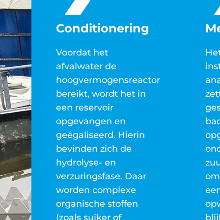
Conditionering
Me
Voordat het
Het
afvalwater de
ins
hoogvermogensreactor
ana
bereikt, wordt het in
zet
een reservoir
ges
opgevangen en
bac
geëgaliseerd. Hierin
opg
bevinden zich de
ond
hydrolyse- en
zuu
verzuringsfase. Daar
om 
worden complexe
een
organische stoffen
op
(zoals suiker of
bli