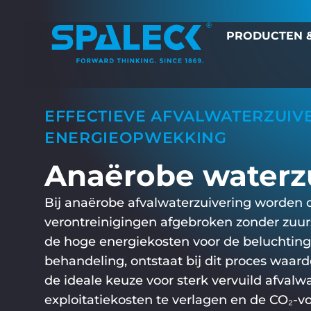
PRODUCTEN &
EFFECTIEVE AFVALWATERZUIV
ENERGIEOPWEKKING
Anaërobe waterz
Bij anaërobe afvalwaterzuivering worden 
verontreinigingen afgebroken zonder zuurst
de hoge energiekosten voor de beluchting
behandeling, ontstaat bij dit proces waarde
de ideale keuze voor sterk vervuild afval
exploitatiekosten te verlagen en de CO₂-