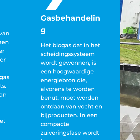
Gasbehandelin
g
van
 een
Het biogas dat in het
er
scheidingssysteem
er
wordt gewonnen, is
een hoogwaardige
gas
energiebron die,
ts.
alvorens te worden
aan
benut, moet worden
ontdaan van vocht en
bijproducten. In een
et
compacte
zuiveringsfase wordt