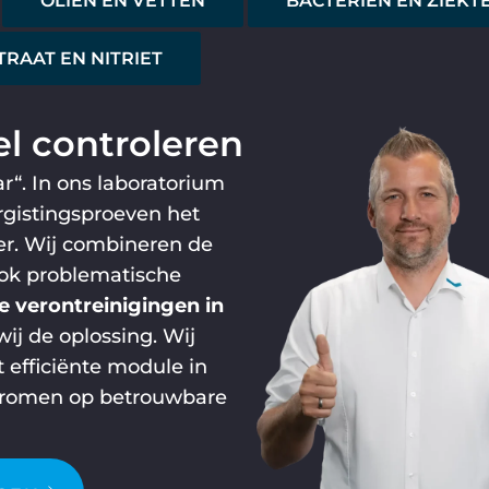
OLIËN EN VETTEN
BACTERIËN EN ZIEKT
TRAAT EN NITRIET
l controleren
ar“. In ons laboratorium
rgistingsproeven het
er. Wij combineren de
ook problematische
 verontreinigingen in
j de oplossing. Wij
t efficiënte module in
rstromen op betrouwbare