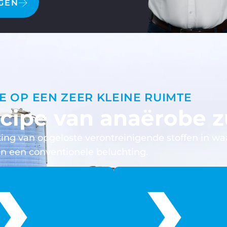
GEN
E OP EEN ZEER KLEINE RUIMTE
cipe van anaërobe z
ing van opgeloste verontreinigende stoffen in waa
n een conventionele beluchting.