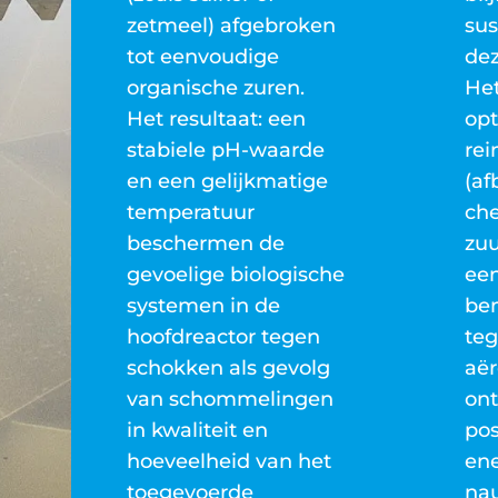
zetmeel) afgebroken
sus
tot eenvoudige
dez
organische zuren.
Het
Het resultaat: een
op
stabiele pH-waarde
rei
en een gelijkmatige
(af
temperatuur
ch
beschermen de
zuu
gevoelige biologische
ee
systemen in de
ben
hoofdreactor tegen
teg
schokken als gevolg
aër
van schommelingen
ont
in kwaliteit en
pos
hoeveelheid van het
ene
toegevoerde
nau