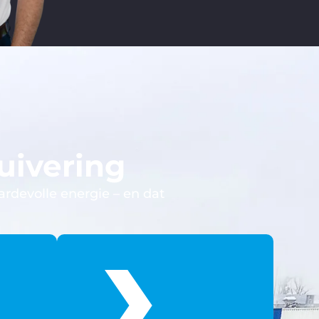
uivering
rdevolle energie – en dat