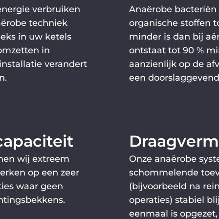
energie verbruiken
Anaërobe bacteriën 
aërobe techniek
organische stoffen t
eeks in uw ketels
minder is dan bij aër
omzetten in
ontstaat tot 90 % mi
installatie verandert
aanzienlijk op de af
n.
een doorslaggevende
apaciteit
Draagvermo
nen wij extreem
Onze anaërobe syste
erken op een zeer
schommelende toevo
aties waar geen
(bijvoorbeeld na re
chtingsbekkens.
operaties) stabiel b
eenmaal is opgezet, 