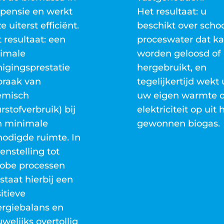
pensie en werkt
Het resultaat: u
e uiterst efficiënt.
beschikt over scho
 resultaat: een
proceswater dat k
timale
worden geloosd of
nigingsprestatie
hergebruikt, en
braak van
tegelijkertijd wekt 
emisch
uw eigen warmte o
rstofverbruik) bij
elektriciteit op uit 
n minimale
gewonnen biogas.
odigde ruimte. In
enstelling tot
obe processen
staat hierbij een
itieve
rgiebalans en
welijks overtollig