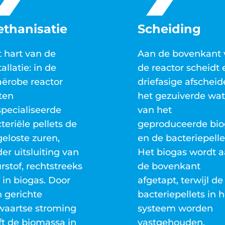
thanisatie
Scheiding
 hart van de
Aan de bovenkant 
tallatie: in de
de reactor scheidt
ërobe reactor
driefasige afscheid
ten
het gezuiverde wat
pecialiseerde
van het
teriële pellets de
geproduceerde bio
eloste zuren,
en de bacteriepelle
er uitsluiting van
Het biogas wordt 
rstof, rechtstreeks
de bovenkant
in biogas. Door
afgetapt, terwijl de
 gerichte
bacteriepellets in h
waartse stroming
systeem worden
jft de biomassa in
vastgehouden.