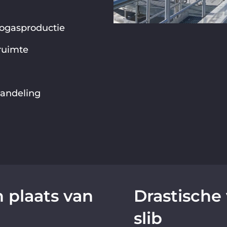
ogasproductie
ruimte
handeling
 plaats van
Drastische
slib