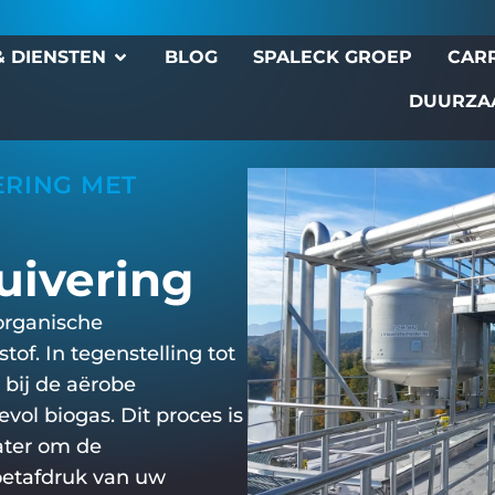
 DIENSTEN
BLOG
SPALECK GROEP
CAR
DUURZA
ERING MET
uivering
organische
of. In tegenstelling tot
 bij de aërobe
vol biogas. Dit proces is
water om de
voetafdruk van uw