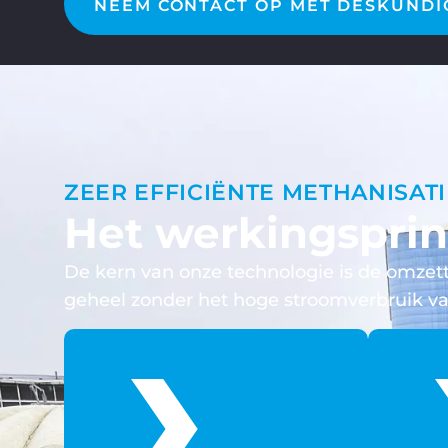
NEEM CONTACT OP MET DESKUNDI
ZEER EFFICIËNTE METHANISATI
Het werkingsprin
De kern van onze technologie is de omzett
geheel zonder het hoge stroomverbruik va