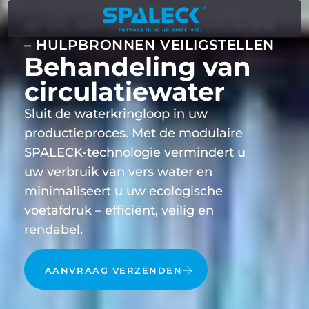
AFVALWATERKOSTEN VERLAGEN
– HULPBRONNEN VEILIGSTELLEN
Behandeling van
circulatiewater
Sluit de waterkringloop in uw
productieproces. Met de modulaire
SPALECK-technologie vermindert u
uw verbruik van vers water en
minimaliseert u uw ecologische
voetafdruk – efficiënt, veilig en
rendabel.
AANVRAAG VERZENDEN