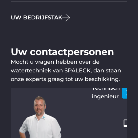
UW BEDRIJFSTAK
Uw contactpersonen
Mocht u vragen hebben over de
SEBASTI
Laten
+
AN
watertechniek van SPALECK, dan staan
houd
4
MÄRZ
onze experts graag tot uw beschikking.
9
Technisch
2
ingenieur
8
7
1
2
1