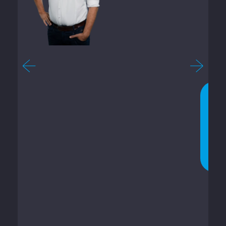
3
4
-
7
3
0
N
U
C
H
A
T
T
E
N