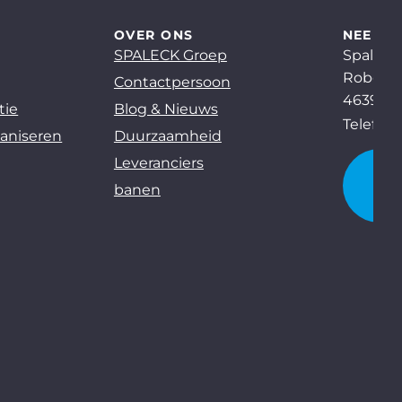
OVER ONS
NEEM C
SPALECK Groep
Spaleck
Robert-
Contactpersoon
46397 B
tie
Blog & Nieuws
Telefoo
lvaniseren
Duurzaamheid
Leveranciers
N
banen