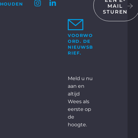
EEN E-
HOUDEN
MAIL
STUREN
ONTACT MET ONS OP
 GmbH & Co. KG
Bosch-Str. 15
ocholt
VOORWO
ORD. DE
+49 2871 2134 – 0
n:
NIEUWSB
RIEF.
EEM CONTACT
MET ONS OP
Meld u nu
aan en
altijd
Wees als
eerste op
de
hoogte.